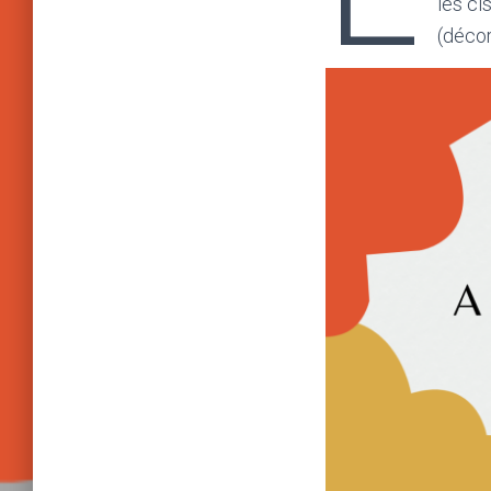
les ci
(décor