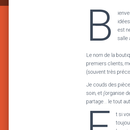
B
ienve
idées
est n
salle
Le nom de la boutiq
premiers clients, m
(souvent très précis
Je couds des pièce
soin, et j’organise 
partage… le tout a
E
t si v
toujou