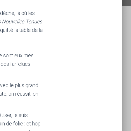
dèche, là où les
 Nouvelles Tenues
itté la table de la
Ce sont eux mes
dées farfelues
vec le plus grand
ate, on réussit, on
iser, je suis
n de folie : et hop,