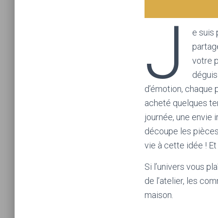
J
e suis
partage
votre 
déguis
d’émotion, chaque pr
acheté quelques tem
journée, une envie 
découpe les pièces d
vie à cette idée ! E
Si l’univers vous pl
de l’atelier, les c
maison.