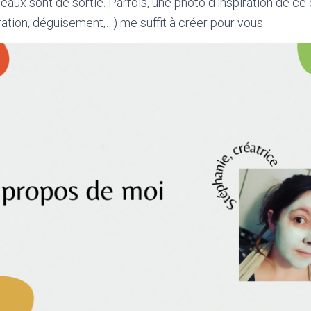
seaux sont de sortie. Parfois, une photo d’inspiration de c
ation, déguisement,…) me suffit à créer pour vous.