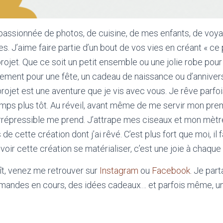
 passionnée de photos, de cuisine, de mes enfants, de voya
s. J’aime faire partie d’un bout de vos vies en créant « ce 
projet. Que ce soit un petit ensemble ou une jolie robe pou
ement pour une fête, un cadeau de naissance ou d’annivers
ojet est une aventure que je vis avec vous. Je rêve parfois 
ps plus tôt. Au réveil, avant même de me servir mon prem
irrépressible me prend. J’attrape mes ciseaux et mon mètre
e cette création dont j’ai rêvé. C’est plus fort que moi, il 
t voir cette création se matérialiser, c’est une joie à chaque
aît, venez me retrouver sur
Instagram
ou
Facebook
. Je par
ommandes en cours, des idées cadeaux… et parfois même, un