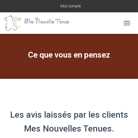
Mon compte
D
É
P
L
I
Ce que vous en pensez
E
R
L
A
N
A
V
I
G
A
Les avis laissés par les clients
T
I
Mes Nouvelles Tenues.
O
N