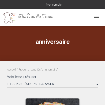
Mon compte
DÉPLI
anniversaire
Accueil
/ Produits identifiés “anniversaire”
Voici le seul résultat