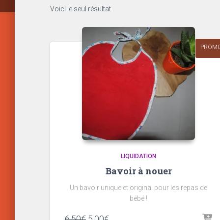
Voici le seul résultat
PROMO
LIQUIDATION
Bavoir à nouer
Un bavoir unique et original pour les repas de
bébé !
Original
Current
6,50
€
5,00
€