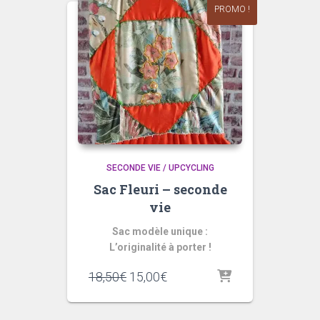
PROMO !
SECONDE VIE / UPCYCLING
Sac Fleuri – seconde
vie
Sac modèle unique :
L’originalité à porter !
Original
Current
18,50
€
15,00
€
price
price
was:
is: