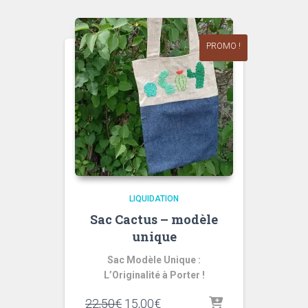
18,50€.
15,00€.
PROMO !
LIQUIDATION
Sac Cactus – modèle
unique
Sac Modèle Unique :
L’Originalité à Porter !
Original
Current
22,50
€
15,00
€