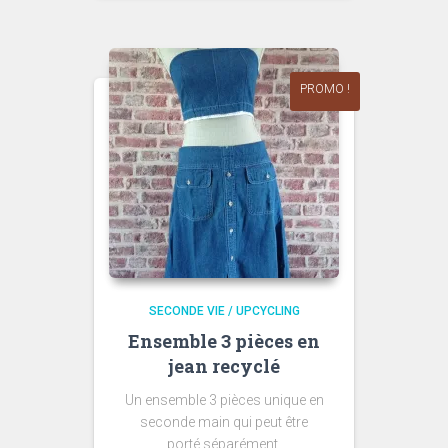
was:
is:
48,00€.
45,00€.
PROMO !
SECONDE VIE / UPCYCLING
Ensemble 3 pièces en
jean recyclé
Un ensemble 3 pièces unique en
seconde main qui peut être
porté séparément.