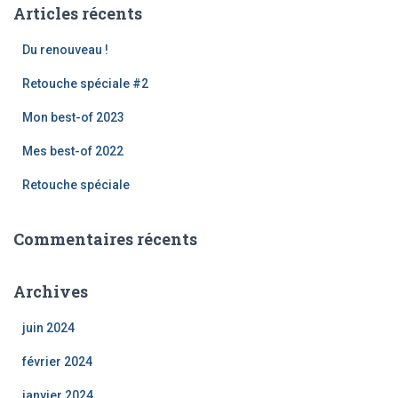
h
Articles récents
e
r
Du renouveau !
c
h
Retouche spéciale #2
e
Mon best-of 2023
r
Mes best-of 2022
:
Retouche spéciale
Commentaires récents
Archives
juin 2024
février 2024
janvier 2024