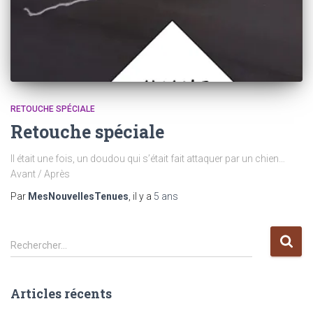
RETOUCHE SPÉCIALE
Retouche spéciale
Il était une fois, un doudou qui s’était fait attaquer par un chien…
Avant / Après
Par
MesNouvellesTenues
, il y a
5 ans
R
Rechercher…
e
c
h
Articles récents
e