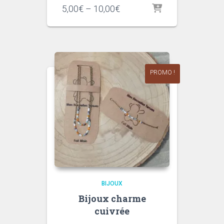
Price
5,00
€
–
10,00
€
range:
5,00€
through
10,00€
PROMO !
BIJOUX
Bijoux charme
cuivrée