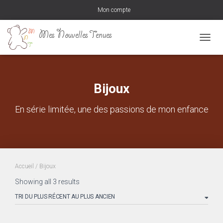
Mon compte
DÉPLI
Bijoux
En série limitée, une des passions de mon enfance
Accueil
/ Bijoux
Sorted
Showing all 3 results
by
latest